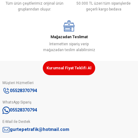
Tüm ürün çeşitlerimiz orijinal ürün
50.000 TL üzeri tüm siparişlerde
gruplarından oluşur.
geçerli kargo bedava
Mağazadan Teslimat
İnternetten sipariş verip
mağazadan teslim alabilirsiniz
Kurumsal Fiyat Teklifi Al
Müşteri Hizmetleri
05528370794
WhatsApp Sipariş
05528370794
E-Mail ile Destek
gurtepetrafik@hotmail.com