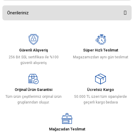
Önerileriniz
Bu ürüne ilk yorumu siz yapın!
Bu ürünün fiyat bilgisi, resim, ürün açıklamalarında ve diğer konularda
yetersiz gördüğünüz noktaları öneri formunu kullanarak tarafımıza
Yorum Yaz
iletebilirsiniz.
Görüş ve önerileriniz için teşekkür ederiz.
Güvenli Alışveriş
Süper Hızlı Teslimat
256 Bit SSL sertifikası ile %100
Magazamızdan aynı gün teslimat
Ürün resmi kalitesiz, bozuk veya görüntülenemiyor.
güvenli alışveriş
Ürün açıklamasında eksik bilgiler bulunuyor.
Ürün bilgilerinde hatalar bulunuyor.
Ürün fiyatı diğer sitelerden daha pahalı.
Orijinal Ürün Garantisi
Ücretsiz Kargo
Bu ürüne benzer farklı alternatifler olmalı.
Tüm ürün çeşitlerimiz orijinal ürün
50.000 TL üzeri tüm siparişlerde
gruplarından oluşur.
geçerli kargo bedava
Mağazadan Teslimat
Gönder