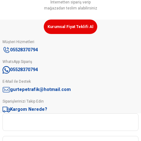
İnternetten sipariş verip
mağazadan teslim alabilirsiniz
Kurumsal Fiyat Teklifi Al
Müşteri Hizmetleri
05528370794
WhatsApp Sipariş
05528370794
E-Mail ile Destek
gurtepetrafik@hotmail.com
Siparişlerinizi Takip Edin
Kargom Nerede?
Kurumsal