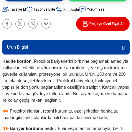
90 / 50 / 32 cm PVC - 32 cm TPE Trafik
Tavsiye Et
Yorum Yaz
Karşılaştır
rünleri
şı Levhaları
Projeye Özel Fiyat Al
ları
evhaları
rı/ Otopark Projelendirme
ubaları
Ürün Bilgisi
İşaretlemeleri
rünleri
Kadife kordon,
Protokol bariyerlerini birbirine bağlamak amacıyla
kullanılan estetik bir yönlendirme aparatıdır. İç ve dış mekanlarda
güvenle kullanılan, profesyonel bir üründür. Ürün, 150 cm ve 200
oruma
cm olarak seçilebilmektedir. Protokol bariyerleri, fonksiyonel
yapısı ile dört yönlü bağlanabilme özelliğine sahiptir.
Kancalı yapısı
sayesinde ana gövdeye tutturulabilir. Bu sayede açma ve kapama
ile kolay geçiş imkanı sağlanır.
⋙
Protokol alanları, resmi kurumlar, özel şirketler, bankalar,
fuarlar gibi farklı alanlarda hali hazırda, kullanılmaktadır.
⋙
Bariyer kordonu nedir;
Fuar veya tanıtım amacıyla, belirli