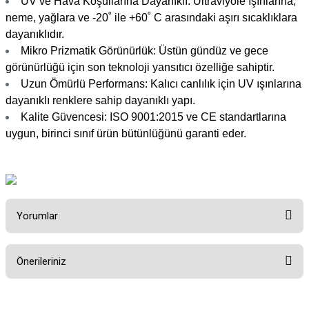
UV ve Hava Koşullarına Dayanıklı: Ultraviyole ışınlarına,
neme, yağlara ve -20˚ ile +60˚ C arasındaki aşırı sıcaklıklara
dayanıklıdır.
Mikro Prizmatik Görünürlük: Üstün gündüz ve gece
görünürlüğü için son teknoloji yansıtıcı özelliğe sahiptir.
Uzun Ömürlü Performans: Kalıcı canlılık için UV ışınlarına
dayanıklı renklere sahip dayanıklı yapı.
Kalite Güvencesi: ISO 9001:2015 ve CE standartlarına
uygun, birinci sınıf ürün bütünlüğünü garanti eder.
Yorumlar
Önerileriniz
Bu ürüne ilk yorumu siz yapın!
Bu ürünün fiyat bilgisi, resim, ürün açıklamalarında ve diğer konularda
yetersiz gördüğünüz noktaları öneri formunu kullanarak tarafımıza