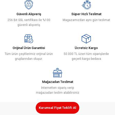
Yorum Yaz
iletebilirsiniz.
Görüş ve önerileriniz için teşekkür ederiz.
Güvenli Alışveriş
Süper Hızlı Teslimat
256 Bit SSL sertifikası ile %100
Magazamızdan aynı gün teslimat
Ürün resmi kalitesiz, bozuk veya görüntülenemiyor.
güvenli alışveriş
Ürün açıklamasında eksik bilgiler bulunuyor.
Ürün bilgilerinde hatalar bulunuyor.
Ürün fiyatı diğer sitelerden daha pahalı.
Orijinal Ürün Garantisi
Ücretsiz Kargo
Bu ürüne benzer farklı alternatifler olmalı.
Tüm ürün çeşitlerimiz orijinal ürün
50.000 TL üzeri tüm siparişlerde
gruplarından oluşur.
geçerli kargo bedava
Mağazadan Teslimat
Gönder
İnternetten sipariş verip
mağazadan teslim alabilirsiniz
Kurumsal Fiyat Teklifi Al