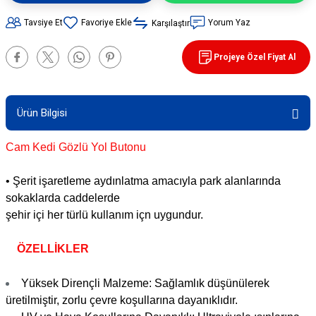
90 / 50 / 32 cm PVC - 32 cm TPE Trafik
Tavsiye Et
Yorum Yaz
Karşılaştır
rünleri
şı Levhaları
Projeye Özel Fiyat Al
ları
evhaları
rı/ Otopark Projelendirme
ubaları
Ürün Bilgisi
İşaretlemeleri
rünleri
Cam Kedi Gözlü Yol Butonu
• Şerit işaretleme aydınlatma amacıyla park alanlarında
oruma
sokaklarda caddelerde
şehir içi her türlü kullanım içn uygundur.
ÖZELLİKLER
Yüksek Dirençli Malzeme: Sağlamlık düşünülerek
üretilmiştir, zorlu çevre koşullarına dayanıklıdır.