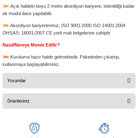
⋙
Açık haldeki boyu 2 metre akordiyon bariyere, istenildiği kadar
ek modül ilave yapılabilir.
⋙
Akordiyon bariyerlerimiz, ISO 9001:2000 ISO 14001:2004
OHSAS: 18001:2007 CE yerli malı belgelerine sahiptir
Nasıl/Nereye Monte Edilir?
⋙
Kuruluma hazır halde gelmektedir. Paketinden çıkartıp,
kullanmaya başlayabilirsiniz.
Yorumlar
Önerileriniz
Bu ürüne ilk yorumu siz yapın!
Bu ürünün fiyat bilgisi, resim, ürün açıklamalarında ve diğer konularda
yetersiz gördüğünüz noktaları öneri formunu kullanarak tarafımıza
Yorum Yaz
iletebilirsiniz.
Görüş ve önerileriniz için teşekkür ederiz.