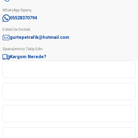
WhatsApp Sipariş
05528370794
E-Mail ile Destek
gurtepetrafik@hotmail.com
Siparişlerinizi Takip Edin
Kargom Nerede?
Kurumsal
Kategoriler
Sipariş İşlemleri
Üyelere Özel