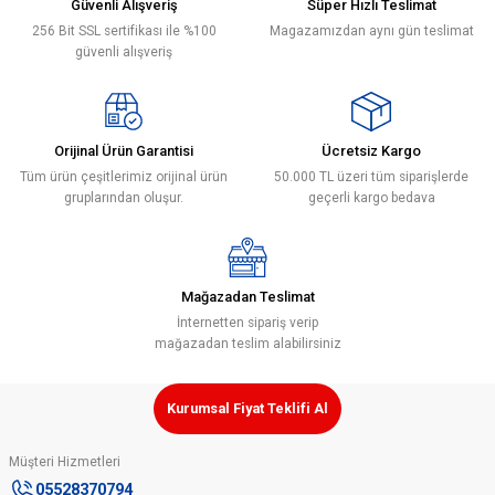
Güvenli Alışveriş
Süper Hızlı Teslimat
256 Bit SSL sertifikası ile %100
Magazamızdan aynı gün teslimat
Ürün resmi kalitesiz, bozuk veya görüntülenemiyor.
güvenli alışveriş
Ürün açıklamasında eksik bilgiler bulunuyor.
Ürün bilgilerinde hatalar bulunuyor.
Ürün fiyatı diğer sitelerden daha pahalı.
Orijinal Ürün Garantisi
Ücretsiz Kargo
Bu ürüne benzer farklı alternatifler olmalı.
Tüm ürün çeşitlerimiz orijinal ürün
50.000 TL üzeri tüm siparişlerde
gruplarından oluşur.
geçerli kargo bedava
Mağazadan Teslimat
Gönder
İnternetten sipariş verip
mağazadan teslim alabilirsiniz
Kurumsal Fiyat Teklifi Al
Müşteri Hizmetleri
05528370794