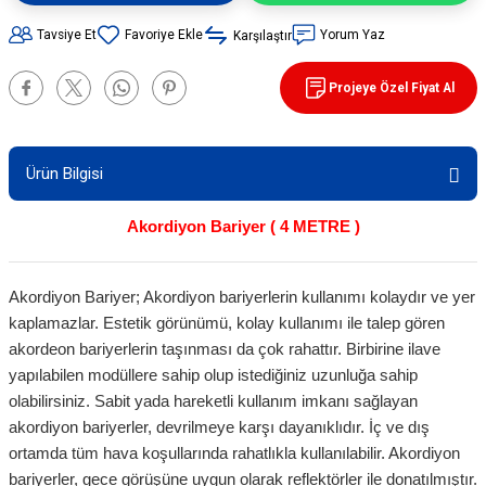
90 / 50 / 32 cm PVC - 32 cm TPE Trafik
Tavsiye Et
Yorum Yaz
Karşılaştır
rünleri
şı Levhaları
Projeye Özel Fiyat Al
ları
evhaları
rı/ Otopark Projelendirme
ubaları
Ürün Bilgisi
İşaretlemeleri
rünleri
Akordiyon Bariyer ( 4 METRE )
oruma
Akordiyon Bariyer; Akordiyon bariyerlerin kullanımı kolaydır ve yer
kaplamazlar. Estetik görünümü, kolay kullanımı ile talep gören
akordeon bariyerlerin taşınması da çok rahattır. Birbirine ilave
yapılabilen modüllere sahip olup istediğiniz uzunluğa sahip
olabilirsiniz. Sabit yada hareketli kullanım imkanı sağlayan
akordiyon bariyerler, devrilmeye karşı dayanıklıdır. İç ve dış
ortamda tüm hava koşullarında rahatlıkla kullanılabilir. Akordiyon
bariyerler, gece görüşüne uygun olarak reflektörler ile donatılmıştır.