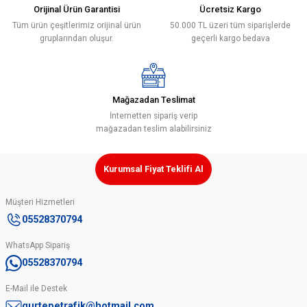
Plastik Dübel Montaj Dübeli Asfalt Dübeli Yer Dübeli Ucuz Asfalt Dübel (14x80mm)
Orijinal Ürün Garantisi
Ücretsiz Kargo
Tüm ürün çeşitlerimiz orijinal ürün
50.000 TL üzeri tüm siparişlerde
gruplarından oluşur.
geçerli kargo bedava
8,06 ₺
Gönder
Sepete Ekle
Mağazadan Teslimat
Evelüx
İnternetten sipariş verip
Lamba Aparatı Delinatör Dikme Flaşör Lamba Aparatı Levha Aparatı Fiyatı
mağazadan teslim alabilirsiniz
54,00 ₺
Kurumsal Fiyat Teklifi Al
Müşteri Hizmetleri
Sepete Ekle
05528370794
WhatsApp Sipariş
05528370794
E-Mail ile Destek
gurtepetrafik@hotmail.com