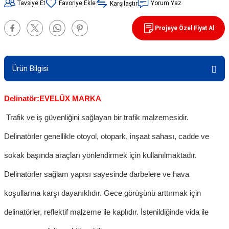
Tavsiye Et
Yorum Yaz
Karşılaştır
90 / 50 / 32 cm PVC - 32 cm TPE Trafik
rünleri
şı Levhaları
Projeye Özel Fiyat Al
ları
evhaları
Ürün Bilgisi
rı/ Otopark Projelendirme
ubaları
Delinatör:EVELÜX MARKA
İşaretlemeleri
rünleri
Trafik ve iş güvenliğini sağlayan bir trafik malzemesidir.
oruma
Delinatörler genellikle otoyol, otopark, inşaat sahası, cadde ve
sokak başında araçları yönlendirmek için kullanılmaktadır.
Delinatörler sağlam yapısı sayesinde darbelere ve hava
koşullarına karşı dayanıklıdır. Gece görüşünü arttırmak için
delinatörler, reflektif malzeme ile kaplıdır. İstenildiğinde vida ile