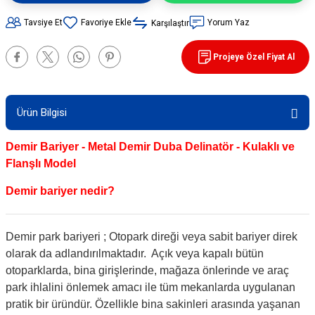
90 / 50 / 32 cm PVC - 32 cm TPE Trafik
Tavsiye Et
Yorum Yaz
Karşılaştır
rünleri
şı Levhaları
Projeye Özel Fiyat Al
ları
evhaları
rı/ Otopark Projelendirme
ubaları
Ürün Bilgisi
İşaretlemeleri
rünleri
Demir Bariyer - Metal Demir Duba Delinatör - Kulaklı ve
Flanşlı Model
oruma
Demir bariyer nedir?
Demir park bariyeri ; Otopark direği veya sabit bariyer direk
olarak da adlandırılmaktadır. Açık veya kapalı bütün
otoparklarda, bina girişlerinde, mağaza önlerinde ve araç
park ihlalini önlemek amacı ile tüm mekanlarda uygulanan
pratik bir üründür. Özellikle bina sakinleri arasında yaşanan