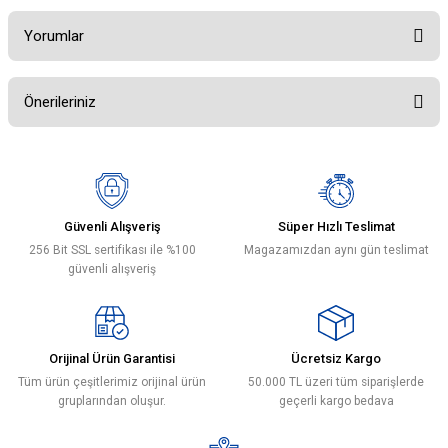
Yorumlar
Önerileriniz
Bu ürüne ilk yorumu siz yapın!
Bu ürünün fiyat bilgisi, resim, ürün açıklamalarında ve diğer konularda
yetersiz gördüğünüz noktaları öneri formunu kullanarak tarafımıza
Yorum Yaz
iletebilirsiniz.
Görüş ve önerileriniz için teşekkür ederiz.
Güvenli Alışveriş
Süper Hızlı Teslimat
256 Bit SSL sertifikası ile %100
Magazamızdan aynı gün teslimat
Ürün resmi kalitesiz, bozuk veya görüntülenemiyor.
güvenli alışveriş
Ürün açıklamasında eksik bilgiler bulunuyor.
Ürün bilgilerinde hatalar bulunuyor.
Ürün fiyatı diğer sitelerden daha pahalı.
Orijinal Ürün Garantisi
Ücretsiz Kargo
Bu ürüne benzer farklı alternatifler olmalı.
Tüm ürün çeşitlerimiz orijinal ürün
50.000 TL üzeri tüm siparişlerde
gruplarından oluşur.
geçerli kargo bedava