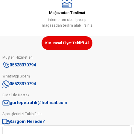
Mağazadan Teslimat
Gönder
İnternetten sipariş verip
mağazadan teslim alabilirsiniz
Kurumsal Fiyat Teklifi Al
Müşteri Hizmetleri
05528370794
WhatsApp Sipariş
05528370794
E-Mail ile Destek
gurtepetrafik@hotmail.com
Siparişlerinizi Takip Edin
Kargom Nerede?
Kurumsal