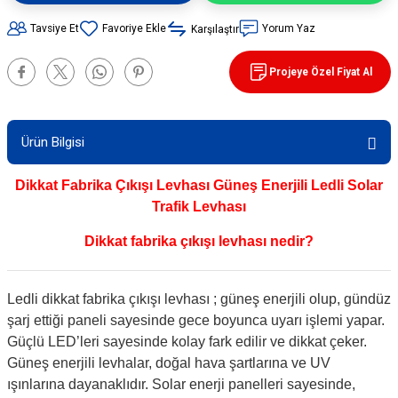
90 / 50 / 32 cm PVC - 32 cm TPE Trafik
Tavsiye Et
Yorum Yaz
Karşılaştır
rünleri
şı Levhaları
Projeye Özel Fiyat Al
ları
evhaları
rı/ Otopark Projelendirme
ubaları
Ürün Bilgisi
İşaretlemeleri
rünleri
Dikkat Fabrika Çıkışı Levhası Güneş Enerjili Ledli Solar
Trafik Levhası
oruma
Dikkat fabrika çıkışı levhası nedir?
Ledli dikkat fabrika çıkışı levhası ; güneş enerjili olup, gündüz
şarj ettiği paneli sayesinde gece boyunca uyarı işlemi yapar.
Güçlü LED’leri sayesinde kolay fark edilir ve dikkat çeker.
Güneş enerjili levhalar, doğal hava şartlarına ve UV
ışınlarına dayanaklıdır. Solar enerji panelleri sayesinde,