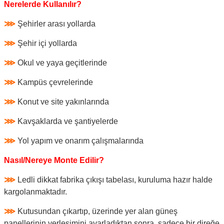
Nerelerde Kullanılır?
⋙
Şehirler arası yollarda
⋙
Şehir içi yollarda
⋙
Okul ve yaya geçitlerinde
⋙
Kampüs çevrelerinde
⋙
Konut ve site yakınlarında
⋙
Kavşaklarda ve şantiyelerde
⋙
Yol yapım ve onarım çalışmalarında
Nasıl/Nereye Monte Edilir?
⋙
Ledli dikkat fabrika çıkışı tabelası, kuruluma hazır halde
kargolanmaktadır.
⋙
Kutusundan çıkartıp, üzerinde yer alan güneş
panellerinin yerleşimini ayarladıktan sonra, sadece bir direğe