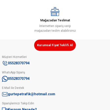
Mağazadan Teslimat
Gönder
İnternetten sipariş verip
mağazadan teslim alabilirsiniz
Kurumsal Fiyat Teklifi Al
Müşteri Hizmetleri
05528370794
WhatsApp Sipariş
05528370794
E-Mail ile Destek
gurtepetrafik@hotmail.com
Siparişlerinizi Takip Edin
Kargom Nerede?