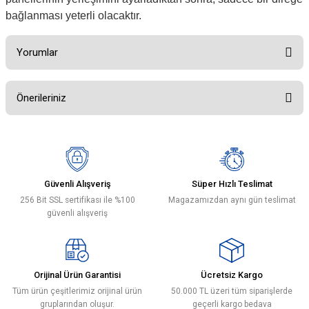
bağlanması yeterli olacaktır.
Yorumlar
Önerileriniz
Bu ürüne ilk yorumu siz yapın!
Bu ürünün fiyat bilgisi, resim, ürün açıklamalarında ve diğer konularda
yetersiz gördüğünüz noktaları öneri formunu kullanarak tarafımıza
Yorum Yaz
iletebilirsiniz.
Görüş ve önerileriniz için teşekkür ederiz.
Güvenli Alışveriş
Süper Hızlı Teslimat
256 Bit SSL sertifikası ile %100
Magazamızdan aynı gün teslimat
Ürün resmi kalitesiz, bozuk veya görüntülenemiyor.
güvenli alışveriş
Ürün açıklamasında eksik bilgiler bulunuyor.
Ürün bilgilerinde hatalar bulunuyor.
Ürün fiyatı diğer sitelerden daha pahalı.
Orijinal Ürün Garantisi
Ücretsiz Kargo
Bu ürüne benzer farklı alternatifler olmalı.
Tüm ürün çeşitlerimiz orijinal ürün
50.000 TL üzeri tüm siparişlerde
gruplarından oluşur.
geçerli kargo bedava