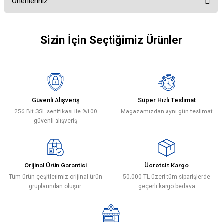
Önerileriniz
Bu ürüne ilk yorumu siz yapın!
Bu ürünün fiyat bilgisi, resim, ürün açıklamalarında ve diğer konularda
yetersiz gördüğünüz noktaları öneri formunu kullanarak tarafımıza
Sizin İçin Seçtiğimiz Ürünler
Yorum Yaz
iletebilirsiniz.
Görüş ve önerileriniz için teşekkür ederiz.
Gürtepe
Plastik Dübel Ø16 PLASTİK DÜBEL + VİDA
Ürün resmi kalitesiz, bozuk veya görüntülenemiyor.
Ürün açıklamasında eksik bilgiler bulunuyor.
36,00 ₺
Güvenli Alışveriş
Süper Hızlı Teslimat
Ürün bilgilerinde hatalar bulunuyor.
256 Bit SSL sertifikası ile %100
Magazamızdan aynı gün teslimat
Ürün fiyatı diğer sitelerden daha pahalı.
güvenli alışveriş
Sepete Ekle
Bu ürüne benzer farklı alternatifler olmalı.
Orijinal Ürün Garantisi
Ücretsiz Kargo
Tüm ürün çeşitlerimiz orijinal ürün
50.000 TL üzeri tüm siparişlerde
gruplarından oluşur.
geçerli kargo bedava
Gönder