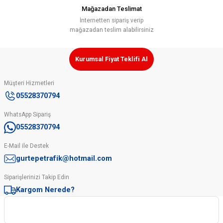
Mağazadan Teslimat
İnternetten sipariş verip
mağazadan teslim alabilirsiniz
Kurumsal Fiyat Teklifi Al
Müşteri Hizmetleri
05528370794
WhatsApp Sipariş
05528370794
E-Mail ile Destek
gurtepetrafik@hotmail.com
Siparişlerinizi Takip Edin
Kargom Nerede?
Kurumsal