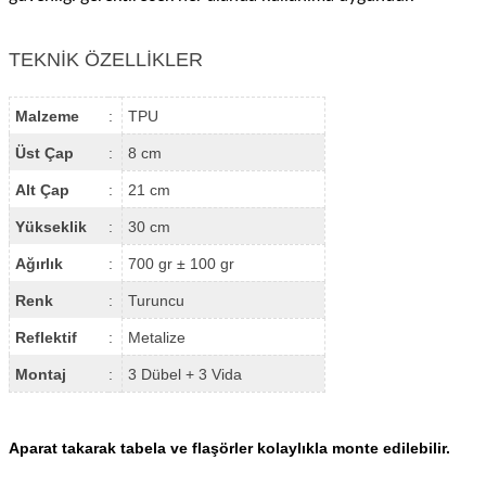
TEKNİK ÖZELLİKLER
Malzeme
:
TPU
Üst Çap
:
8 cm
Alt Çap
:
21 cm
Yükseklik
:
30 cm
Ağırlık
:
700 gr ± 100 gr
Renk
:
Turuncu
Reflektif
:
Metalize
Montaj
:
3 Dübel + 3 Vida
Aparat takarak tabela ve flaşörler kolaylıkla monte edilebilir.