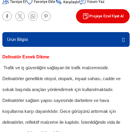
Tavsiye Et
Yorum Yaz
Karşılaştır
90 / 50 / 32 cm PVC - 32 cm TPE Trafik
rünleri
şı Levhaları
Projeye Özel Fiyat Al
ları
evhaları
Ürün Bilgisi
rı/ Otopark Projelendirme
ubaları
Delinatör Esnek Dikme
İşaretlemeleri
rünleri
Trafik ve iş güvenliğini sağlayan bir trafik malzemesidir.
oruma
Delinatörler genellikle otoyol, otopark, inşaat sahası, cadde ve
sokak başında araçları yönlendirmek için kullanılmaktadır.
Delinatörler sağlam yapısı sayesinde darbelere ve hava
koşullarına karşı dayanıklıdır. Gece görüşünü arttırmak için
delinatörler, reflektif malzeme ile kaplıdır. İstenildiğinde vida ile