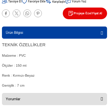
Tavsiye Et
Yorum Yaz
Karşılaştır
90 / 50 / 32 cm PVC - 32 cm TPE Trafik
rünleri
şı Levhaları
Projeye Özel Fiyat Al
ları
evhaları
Ürün Bilgisi
rı/ Otopark Projelendirme
ubaları
TEKNİK ÖZELLİKLER
İşaretlemeleri
rünleri
Malzeme : PVC
oruma
Ölçüler : 150 mt
Renk : Kırmızı-Beyaz
Genişlik : 7 cm
Yorumlar