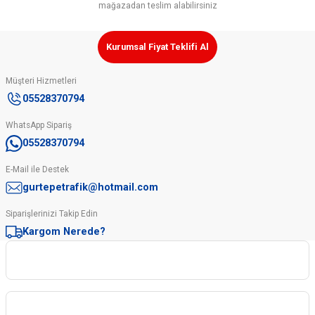
mağazadan teslim alabilirsiniz
Kurumsal Fiyat Teklifi Al
Müşteri Hizmetleri
05528370794
WhatsApp Sipariş
05528370794
E-Mail ile Destek
gurtepetrafik@hotmail.com
Siparişlerinizi Takip Edin
Kargom Nerede?
Kurumsal
Kategoriler