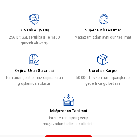
Bu ürünün fiyat bilgisi, resim, ürün açıklamalarında ve diğer konularda
yetersiz gördüğünüz noktaları öneri formunu kullanarak tarafımıza
Yorum Yaz
iletebilirsiniz.
Görüş ve önerileriniz için teşekkür ederiz.
Güvenli Alışveriş
Süper Hızlı Teslimat
256 Bit SSL sertifikası ile %100
Magazamızdan aynı gün teslimat
Ürün resmi kalitesiz, bozuk veya görüntülenemiyor.
güvenli alışveriş
Ürün açıklamasında eksik bilgiler bulunuyor.
Ürün bilgilerinde hatalar bulunuyor.
Ürün fiyatı diğer sitelerden daha pahalı.
Orijinal Ürün Garantisi
Ücretsiz Kargo
Bu ürüne benzer farklı alternatifler olmalı.
Tüm ürün çeşitlerimiz orijinal ürün
50.000 TL üzeri tüm siparişlerde
gruplarından oluşur.
geçerli kargo bedava
Mağazadan Teslimat
Gönder
İnternetten sipariş verip
mağazadan teslim alabilirsiniz