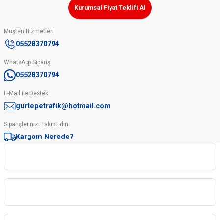
Kurumsal Fiyat Teklifi Al
Müşteri Hizmetleri
05528370794
WhatsApp Sipariş
05528370794
E-Mail ile Destek
gurtepetrafik@hotmail.com
Siparişlerinizi Takip Edin
Kargom Nerede?
Kurumsal
Kategoriler