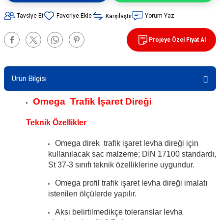
90 / 50 / 32 cm PVC - 32 cm TPE Trafik
Tavsiye Et
Yorum Yaz
Karşılaştır
rünleri
şı Levhaları
Projeye Özel Fiyat Al
ları
evhaları
rı/ Otopark Projelendirme
ubaları
Ürün Bilgisi
Omega Trafik İşaret Direği
İşaretlemeleri
rünleri
Teknik Özellikler
oruma
Omega direk trafik işaret levha direği için
kullanılacak sac malzeme; DİN 17100 standardı,
St 37-3 sınıfı teknik özelliklerine uygundur.
Omega profil trafik işaret levha direği imalatı
istenilen ölçülerde yapılır.
Aksi belirtilmedikçe toleranslar levha