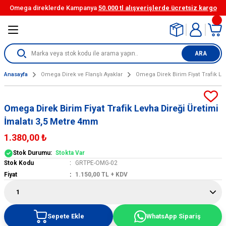
Omega direklerde Kampanya
50.000 tl alışverişlerde ücretsiz kargo
Geri Dön
Geri Dön
Geri Dön
Geri Dön
Geri Dön
Geri Dön
Geri Dön
emleri
emleri
şaretleri
 Ürünleri
ve Flanşlı Ayaklar
ler
Diğer Ürünler
Engelli Zemin İşaretlemeleri
Delinatör Çeşitleri
Duba ve Koni Çeşitleri
Plastik Uyarı Levhaları
ARA
ruyucular
erler
çi Güvenliği Tabelaları
leri
,
i Levhalar Evelüx Marka
e Vidaları
Görme Engelli Zemin işaretleri,hisedil
Demonte Delinatörler (TPU)
Ekonomik Koniler
Boş Plastik Levhalar
Anasayfa
Omega Direk ve Flanşlı Ayaklar
Omega Direk Birim Fiyat Trafik Le
ark Aynaları
Bariyer ve Barikatları
eşitleri
er
Ledli Flaşörler
r
Reflektif Bantlar
TPU Şerit Ayırıcı Esnek Delinatörler (S
75 cm TPE / PPC Kedi Gözlü Koniler ve
Dikdörtgen Plastik Levha
Reklam Levhası
Omega Direk Birim Fiyat Trafik Levha Direği Üretimi
 Kapanı
yerler
sis
Solar Flaşörler
i ve Perdesi/Kaydırmaz Bant/Zemin
İmalatı 3,5 Metre 4mm
Kaydırmaz Bantlar ve Yapışkanlı Zem
TPU Şerit Ayırıcı Esnek Delinatörler
Üçgen Plastik Levha
lari
Bantları
50 cm PVC / TPE Trafik Konileri
1.380,00 ₺
toperleri
ri
Trafik yol Levhaları
TPU-TPE Şerit Ayırıcı Esnek Delinatör
Yuvarlak Plastik levha
Stok Durumu:
Stokta Var
alar
İkaz Şeritleri
75 cm PVC / TPE Trafik Konileri
Stok Kodu
GRTPE-OMG-02
ız Kesiciler
 Trafik Levhaları
TPE Serit Ayırıcı Esnek Delinatörler (So
Fiyat
1.150,00 TL + KDV
90 cm PVC / TPE Trafik Konileri
Bariyerleri
nları
Kauçuk Tabanlı Delinatörler
70 / 52 cm PVC / TPE Trafik Konileri
Sepete Ekle
WhatsApp Sipariş
emirleri
Eko Delinatörler