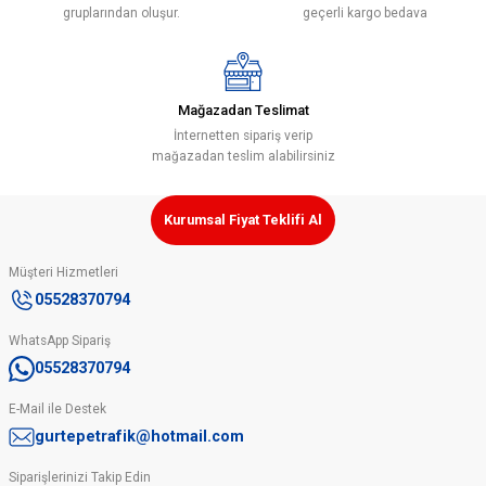
gruplarından oluşur.
geçerli kargo bedava
Mağazadan Teslimat
Gönder
İnternetten sipariş verip
mağazadan teslim alabilirsiniz
Kurumsal Fiyat Teklifi Al
Müşteri Hizmetleri
05528370794
WhatsApp Sipariş
05528370794
E-Mail ile Destek
gurtepetrafik@hotmail.com
Siparişlerinizi Takip Edin