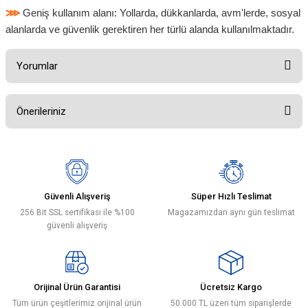
⋙
Geniş kullanım alanı: Yollarda, dükkanlarda, avm'lerde, sosyal
alanlarda ve güvenlik gerektiren her türlü alanda kullanılmaktadır.
Yorumlar
Önerileriniz
Bu ürüne ilk yorumu siz yapın!
Bu ürünün fiyat bilgisi, resim, ürün açıklamalarında ve diğer konularda
yetersiz gördüğünüz noktaları öneri formunu kullanarak tarafımıza
Yorum Yaz
iletebilirsiniz.
Görüş ve önerileriniz için teşekkür ederiz.
Güvenli Alışveriş
Süper Hızlı Teslimat
256 Bit SSL sertifikası ile %100
Magazamızdan aynı gün teslimat
Ürün resmi kalitesiz, bozuk veya görüntülenemiyor.
güvenli alışveriş
Ürün açıklamasında eksik bilgiler bulunuyor.
Ürün bilgilerinde hatalar bulunuyor.
Ürün fiyatı diğer sitelerden daha pahalı.
Orijinal Ürün Garantisi
Ücretsiz Kargo
Bu ürüne benzer farklı alternatifler olmalı.
Tüm ürün çeşitlerimiz orijinal ürün
50.000 TL üzeri tüm siparişlerde