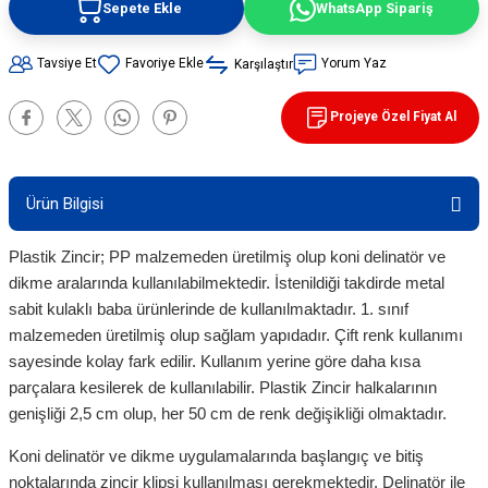
Sepete Ekle
WhatsApp Sipariş
90 / 50 / 32 cm PVC - 32 cm TPE Trafik
rünleri
şı Levhaları
Tavsiye Et
Yorum Yaz
Karşılaştır
ları
evhaları
Projeye Özel Fiyat Al
rı/ Otopark Projelendirme
ubaları
Ürün Bilgisi
İşaretlemeleri
rünleri
Plastik Zincir; PP malzemeden üretilmiş olup koni delinatör ve
oruma
dikme aralarında kullanılabilmektedir. İstenildiği takdirde metal
sabit kulaklı baba ürünlerinde de kullanılmaktadır. 1. sınıf
malzemeden üretilmiş olup sağlam yapıdadır. Çift renk kullanımı
sayesinde kolay fark edilir. Kullanım yerine göre daha kısa
parçalara kesilerek de kullanılabilir. Plastik Zincir halkalarının
genişliği 2,5 cm olup, her 50 cm de renk değişikliği olmaktadır.
Koni delinatör ve dikme uygulamalarında başlangıç ve bitiş
noktalarında zincir klipsi kullanılması gerekmektedir. Delinatör ile