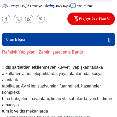
90 / 50 / 32 cm PVC - 32 cm TPE Trafik
Tavsiye Et
Yorum Yaz
Karşılaştır
rünleri
şı Levhaları
Projeye Özel Fiyat Al
ları
evhaları
Ürün Bilgisi
rı/ Otopark Projelendirme
ubaları
Reflektif Yapışkanlı Zemin İşaretleme Bandı
İşaretlemeleri
rünleri
» dış şartlardan etkilenmeyen kuvvetli yapışkan tabaka
oruma
» kullanım alanı: otoparklarda, yaya alanlarında, sosyal
alanlarda,
fabrikalar, AVM ler, stadyumlar, fuar holleri, hastaneler,
kompleks
bina bahçeleri, havaalanı, liman vb. sahalarda, yön bildirme
amacıyla
tüm iç ve dış mekanlarda