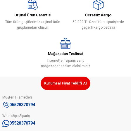
Ürün bilgilerinde hatalar bulunuyor.
Ürün fiyatı diğer sitelerden daha pahalı.
Orijinal Ürün Garantisi
Ücretsiz Kargo
Bu ürüne benzer farklı alternatifler olmalı.
Tüm ürün çeşitlerimiz orijinal ürün
50.000 TL üzeri tüm siparişlerde
gruplarından oluşur.
geçerli kargo bedava
Mağazadan Teslimat
Gönder
İnternetten sipariş verip
mağazadan teslim alabilirsiniz
Kurumsal Fiyat Teklifi Al
Müşteri Hizmetleri
05528370794
WhatsApp Sipariş
05528370794