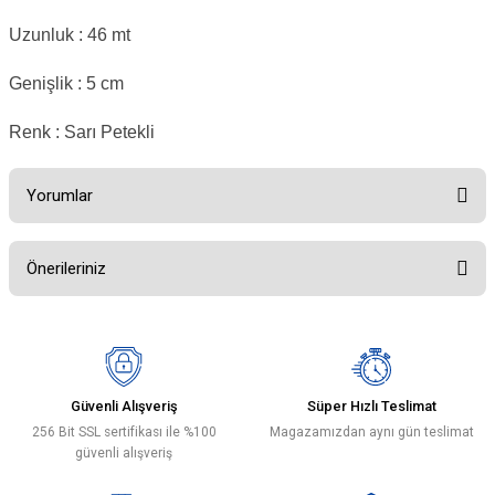
Uzunluk : 46 mt
Genişlik : 5 cm
Renk : Sarı Petekli
Yorumlar
Önerileriniz
Bu ürüne ilk yorumu siz yapın!
Bu ürünün fiyat bilgisi, resim, ürün açıklamalarında ve diğer konularda
yetersiz gördüğünüz noktaları öneri formunu kullanarak tarafımıza
Yorum Yaz
iletebilirsiniz.
Görüş ve önerileriniz için teşekkür ederiz.
Güvenli Alışveriş
Süper Hızlı Teslimat
256 Bit SSL sertifikası ile %100
Magazamızdan aynı gün teslimat
Ürün resmi kalitesiz, bozuk veya görüntülenemiyor.
güvenli alışveriş
Ürün açıklamasında eksik bilgiler bulunuyor.