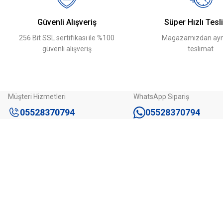
Ürün bilgilerinde hatalar bulunuyor.
Güvenli Alışveriş
Süper Hızlı Tesl
Ürün fiyatı diğer sitelerden daha pahalı.
256 Bit SSL sertifikası ile %100
Magazamızdan ayn
Bu ürüne benzer farklı alternatifler olmalı.
güvenli alışveriş
teslimat
Müşteri Hizmetleri
WhatsApp Sipariş
05528370794
05528370794
Kurumsal
Kategoriler
Hakkımızda
Otopark Çözü
Mağazamız
Delinatörler
İletişim
Yol Kasisleri
İletişim Formu
Yol Butonu