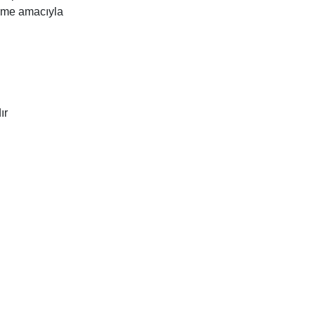
irme amacıyla
ır