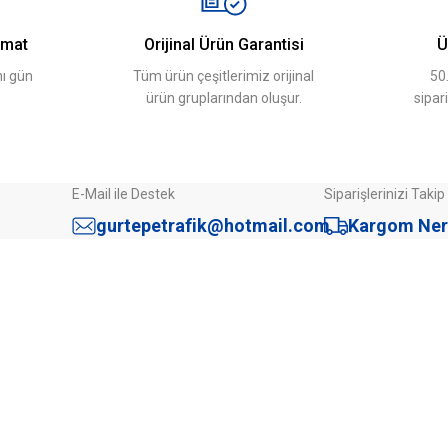
imat
Orijinal Ürün Garantisi
Ü
ı gün
Tüm ürün çeşitlerimiz orijinal
50
ürün gruplarından oluşur.
sipar
E-Mail ile Destek
Siparişlerinizi Takip
Gönder
gurtepetrafik@hotmail.com
Kargom Ner
Sipariş İşlemleri
mü
Mesafeli Satış Sözleşmesi
Gizlilik ve Güvenlik
İptal İade Koşulları
Kişisel Veriler Politikası