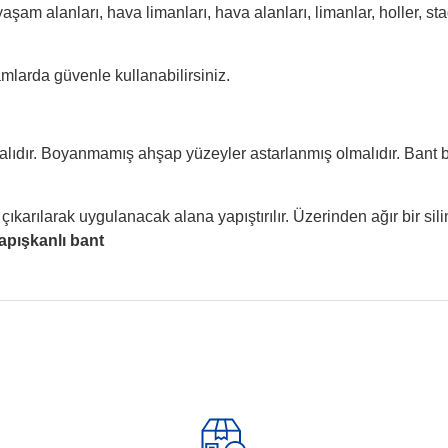
 yaşam alanları, hava limanları, hava alanları, limanlar, holler, 
tamlarda güvenle kullanabilirsiniz.
alıdır. Boyanmamış ahşap yüzeyler astarlanmış olmalıdır. Bant b
karılarak uygulanacak alana yapıştırılır. Üzerinden ağır bir sili
apışkanlı bant
 yetersiz gördüğünüz noktaları öneri formunu kullanarak tarafımıza iletebilirsini
Bu ürüne ilk yorumu siz yapın!
Yorum Yaz