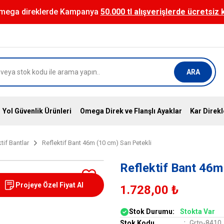
mega direklerde Kampanya
50.000 tl alışverişlerde ücretsiz
ARA
Yol Güvenlik Ürünleri
Omega Direk ve Flanşlı Ayaklar
Kar Direkl
tif Bantlar
Reflektif Bant 46m (10 cm) Sarı Petekli
Reflektif Bant 46m
Projeye Özel Fiyat Al
1.728,00 ₺
Stok Durumu:
Stokta Var
Stok Kodu
Grtp-8410