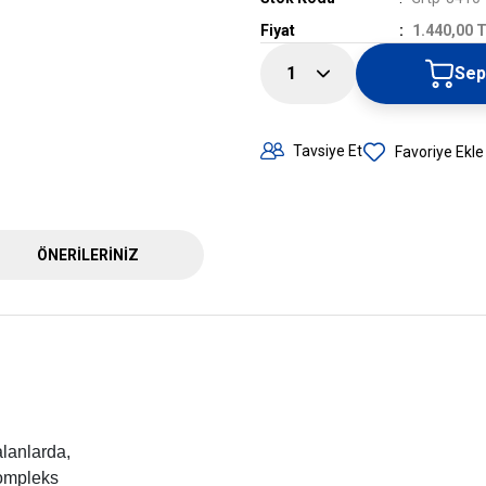
Fiyat
1.440,00 
Sep
Tavsiye Et
ÖNERILERINIZ
alanlarda,
kompleks