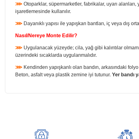
⋙
Otoparklar, süpermarketler, fabrikalar, uyarı alanları,
işaretlemesinde kullanılır.
⋙
Dayanıklı yapısı ile yapışkan bantları, iç veya dış or
Nasıl/Nereye Monte Edilir?
⋙
Uygulanacak yüzeyde; cila, yağ gibi kalıntılar olmam
üzerindeki sıcaklarda uygulanmalıdır.
⋙
Kendinden yapışkanlı olan bandın, arkasındaki folyo çı
Beton, asfalt veya plastik zemine iyi tutunur.
Yer bandı y
Bu ürünün fiyat bilgisi, resim, ürün açıklamalarında ve diğer konularda
Görüş ve önerileriniz için teşekkür ederiz.
Ürün resmi kalitesiz, bozuk veya görüntülenemiyor.
Ürün açıklamasında eksik bilgiler bulunuyor.