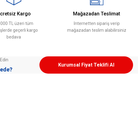
cretsiz Kargo
Mağazadan Teslimat
.000 TL üzeri tüm
İnternetten sipariş verip
işlerde geçerli kargo
mağazadan teslim alabilirsiniz
bedava
 Edin
Kurumsal Fiyat Teklifi Al
ede?
Üyelere Özel
Üye Girişi
Yeni Üyelik Oluşturma
Teslimat & İade
Kargo ve Teslimat