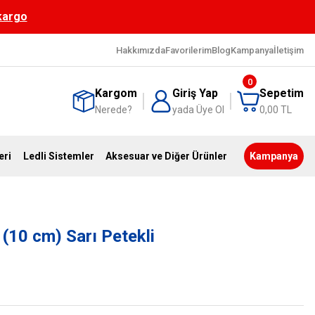
 kargo
Hakkımızda
Favorilerim
Blog
Kampanya
İletişim
0
Kargom
Giriş Yap
Sepetim
Nerede?
yada Üye Ol
0,00 TL
eri
Ledli Sistemler
Aksesuar ve Diğer Ürünler
Kampanya
 (10 cm) Sarı Petekli