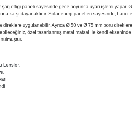
 şarj ettiği paneli sayesinde gece boyunca uyarı işlemi yapar. Gü
rına karşı dayanaklıdır. Solar enerji panelleri sayesinde, harici e
a direklere uygulanabilir. Ayrıca Ø 50 ve Ø 75 mm boru direkler
virebileceğiniz, özel tasarlanmış metal mafsal ile kendi eksenin
sunulmuştur.
u Lensler.
ya
yarı
ndi