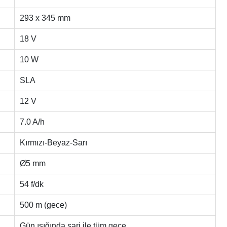
293 x 345 mm
18 V
10 W
SLA
12 V
7.0 A/h
Kırmızı-Beyaz-Sarı
Ø5 mm
54 f/dk
500 m (gece)
Gün ışığında şarj ile tüm gece