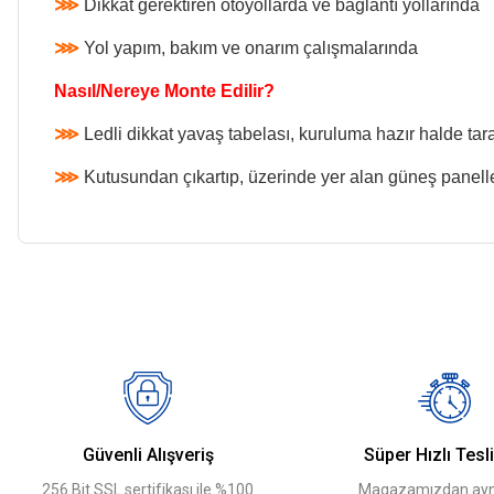
⋙
Dikkat gerektiren otoyollarda ve bağlantı yollarında
⋙
Yol yapım, bakım ve onarım çalışmalarında
Nasıl/Nereye Monte Edilir?
⋙
Ledli dikkat yavaş tabelası, kuruluma hazır halde tar
⋙
Kutusundan çıkartıp, üzerinde yer alan güneş paneller
Bu ürünün fiyat bilgisi, resim, ürün açıklamalarında ve diğer konularda
Görüş ve önerileriniz için teşekkür ederiz.
Ürün resmi kalitesiz, bozuk veya görüntülenemiyor.
Ürün açıklamasında eksik bilgiler bulunuyor.
Ürün bilgilerinde hatalar bulunuyor.
Güvenli Alışveriş
Süper Hızlı Tesl
Ürün fiyatı diğer sitelerden daha pahalı.
256 Bit SSL sertifikası ile %100
Magazamızdan ayn
Bu ürüne benzer farklı alternatifler olmalı.