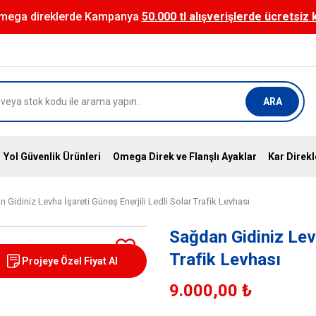
mega direklerde Kampanya
50.000 tl alışverişlerde ücretsiz
ARA
Yol Güvenlik Ürünleri
Omega Direk ve Flanşlı Ayaklar
Kar Direkl
 Gidiniz Levha İşareti Güneş Enerjili Ledli Solar Trafik Levhası
Sağdan Gidiniz Levh
Trafik Levhası
Projeye Özel Fiyat Al
9.000,00 ₺