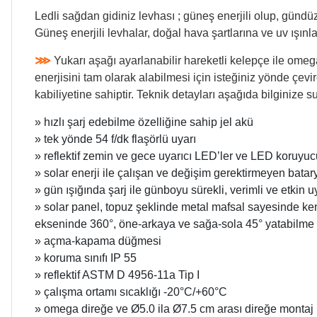
Ledli sağdan gidiniz levhası ; güneş enerjili olup, gündüz
Güneş enerjili levhalar, doğal hava şartlarına ve uv ışınla
⋙
Yukarı aşağı ayarlanabilir hareketli kelepçe ile omeg
enerjisini tam olarak alabilmesi için isteğiniz yönde çe
kabiliyetine sahiptir. Teknik detayları aşağıda bilginize 
» hızlı şarj edebilme özelliğine sahip jel akü
» tek yönde 54 f/dk flaşörlü uyarı
» reflektif zemin ve gece uyarıcı LED’ler ve LED koruyuc
» solar enerji ile çalışan ve değişim gerektirmeyen batar
» gün ışığında şarj ile günboyu sürekli, verimli ve etkin u
» solar panel, topuz şeklinde metal mafsal sayesinde ke
ekseninde 360°, öne-arkaya ve sağa-sola 45° yatabilme
» açma-kapama düğmesi
» koruma sınıfı IP 55
» reflektif ASTM D 4956-11a Tip I
» çalışma ortamı sıcaklığı -20°C/+60°C
» omega direğe ve Ø5.0 ila Ø7.5 cm arası direğe montaj