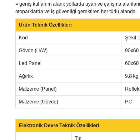
» geniş kullanım alanı: yollarda uyarı ve çalışma alanlar
otoparklarda ve iş güvenliği gerektiren her türlü alanda
Ürün Teknik Özellikleri
Kod
Şekil 
Gövde (H/W)
90x60
Led Panel
60x60
Ağırlık
9.8 kg
Malzeme (Panel)
Reflek
Malzeme (Gövde)
PC
Elektronik Devre Teknik Özellikleri
Tip