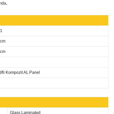
ında,
11
 cm
 cm
tifli Kompozit AL Panel
Glass Laminated