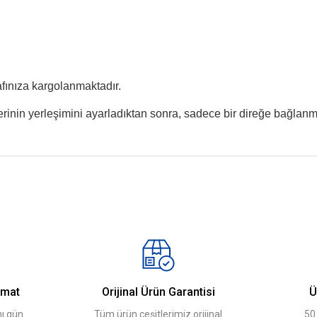
afınıza kargolanmaktadır.
inin yerleşimini ayarladıktan sonra, sadece bir direğe bağlanmas
 yetersiz gördüğünüz noktaları öneri formunu kullanarak tarafımıza iletebilirsini
Bu ürüne ilk yorumu siz yapın!
Yorum Yaz
imat
Orijinal Ürün Garantisi
Ü
ı gün
Tüm ürün çeşitlerimiz orijinal
50