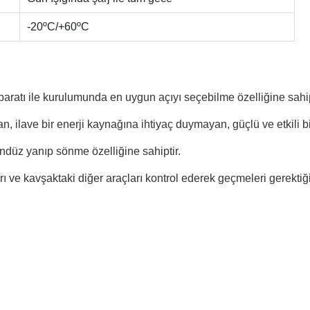
-20ºC/+60ºC
paratı ile kurulumunda en uygun açıyı seçebilme özelliğine sahip
şan, ilave bir enerji kaynağına ihtiyaç duymayan, güçlü ve etkili bi
gündüz yanıp sönme özelliğine sahiptir.
ve kavşaktaki diğer araçları kontrol ederek geçmeleri gerektiğin