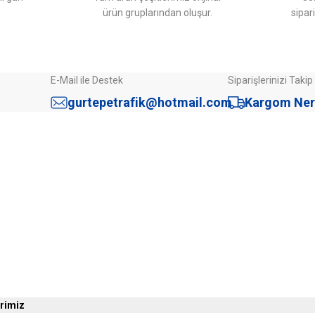
ürün gruplarından oluşur.
sipar
E-Mail ile Destek
Siparişlerinizi Takip
Gönder
gurtepetrafik@hotmail.com
Kargom Ner
Sipariş İşlemleri
mü
Mesafeli Satış Sözleşmesi
Gizlilik ve Güvenlik
İptal İade Koşulları
Kişisel Veriler Politikası
r
İade ve Değişim
erimiz