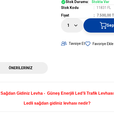
Stok Durumu:
Stokta Var
Stok Kodu
11831 FL
Fiyat
7.500,00 
Sep
Tavsiye Et
ÖNERILERINIZ
Sağdan Gidiniz Levha - Güneş Enerjili Led'li Trafik Levhası
Ledli sağdan gidiniz levhası nedir?