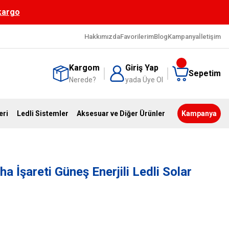
 kargo
Hakkımızda
Favorilerim
Blog
Kampanya
İletişim
Kargom
Giriş Yap
Sepetim
Nerede?
yada Üye Ol
eri
Ledli Sistemler
Aksesuar ve Diğer Ürünler
Kampanya
a İşareti Güneş Enerjili Ledli Solar