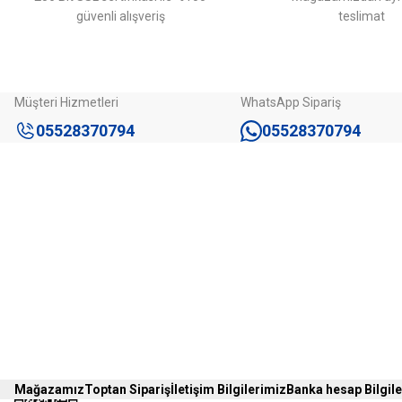
güvenli alışveriş
teslimat
Müşteri Hizmetleri
WhatsApp Sipariş
05528370794
05528370794
Kurumsal
Kategoriler
Hakkımızda
Otopark Çözü
Mağazamız
Delinatörler
İletişim
Yol Kasisleri
İletişim Formu
Yol Butonu
Havale Bildirim Formu
Tüm Kategorile
Mağazamız
Toptan Sipariş
İletişim Bilgilerimiz
Banka hesap Bilgil