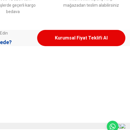
işlerde geçerli kargo
mağazadan teslim alabilirsiniz
bedava
 Edin
Kurumsal Fiyat Teklifi Al
ede?
Üyelere Özel
Üye Girişi
Yeni Üyelik Oluşturma
Teslimat & İade
Kargo ve Teslimat
Sıkça Sorulan Sorular