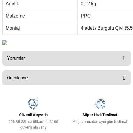
Ağırlık
0.12 kg
Malzeme
PPC
Montaj
4 adet / Burgulu Çivi (5
Yorumlar
Önerileriniz
Bu ürüne ilk yorumu siz yapın!
Bu ürünün fiyat bilgisi, resim, ürün açıklamalarında ve diğer konularda
yetersiz gördüğünüz noktaları öneri formunu kullanarak tarafımıza
Yorum Yaz
iletebilirsiniz.
Görüş ve önerileriniz için teşekkür ederiz.
Güvenli Alışveriş
Süper Hızlı Teslimat
256 Bit SSL sertifikası ile %100
Magazamızdan aynı gün teslimat
Ürün resmi kalitesiz, bozuk veya görüntülenemiyor.
güvenli alışveriş
Ürün açıklamasında eksik bilgiler bulunuyor.