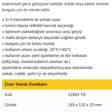
maksimum gece görüşüne sahiptir. Asfalt veya beton zemine
burgulu çivi ile monte edilir.
» 3+3 merceklerle iki yönde uyarı
» kırmızı beyaz reflektif mercek seçeneği
» optimum yüksekliğiyle sorunsuz araç geçişi
» statik dizayn darbeye dayanıklı sağlam gövde
» burgulu çivi ile kolay montaj
» kullanım ortamı sıcaklığı -20°C/+60°C
» kullanım alanı: şerit işaretleme ve kör noktaları
(refüj başı, banket,kaldırım alanları vb.)
aydınlatma amacıyla otoparklarda,yaya alanlarında,
sokak, cadde, şehir içi ve otoyollarda
Ürün Teknik Özellikleri
Kod
12004 YB
Gövde
140 x 120 x 25 mm