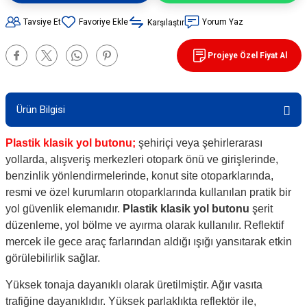
90 / 50 / 32 cm PVC - 32 cm TPE Trafik
Tavsiye Et
Yorum Yaz
Karşılaştır
rünleri
şı Levhaları
Projeye Özel Fiyat Al
ları
evhaları
rı/ Otopark Projelendirme
ubaları
Ürün Bilgisi
İşaretlemeleri
rünleri
Plastik klasik yol butonu;
şehiriçi veya şehirlerarası
yollarda, alışveriş merkezleri otopark önü ve girişlerinde,
benzinlik yönlendirmelerinde, konut site otoparklarında,
oruma
resmi ve özel kurumların otoparklarında kullanılan pratik bir
yol güvenlik elemanıdır.
Plastik klasik yol butonu
şerit
düzenleme, yol bölme ve ayırma olarak kullanılır. Reflektif
mercek ile gece araç farlarından aldığı ışığı yansıtarak etkin
görülebilirlik sağlar.
Yüksek tonaja dayanıklı olarak üretilmiştir. Ağır vasıta
trafiğine dayanıklıdır. Yüksek parlaklıkta reflektör ile,