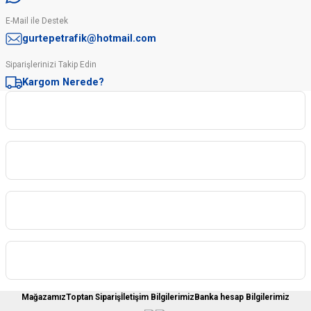
E-Mail ile Destek
gurtepetrafik@hotmail.com
Siparişlerinizi Takip Edin
Kargom Nerede?
Kurumsal
Kategoriler
Sipariş İşlemleri
Üyelere Özel
Mağazamız
Toptan Sipariş
İletişim Bilgilerimiz
Banka hesap Bilgilerimiz