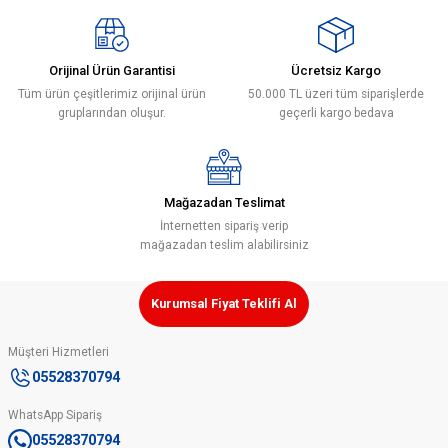
Ürün bilgilerinde hatalar bulunuyor.
Ürün fiyatı diğer sitelerden daha pahalı.
Orijinal Ürün Garantisi
Ücretsiz Kargo
Bu ürüne benzer farklı alternatifler olmalı.
Tüm ürün çeşitlerimiz orijinal ürün
50.000 TL üzeri tüm siparişlerde
gruplarından oluşur.
geçerli kargo bedava
Mağazadan Teslimat
Gönder
İnternetten sipariş verip
mağazadan teslim alabilirsiniz
Kurumsal Fiyat Teklifi Al
Müşteri Hizmetleri
05528370794
WhatsApp Sipariş
05528370794