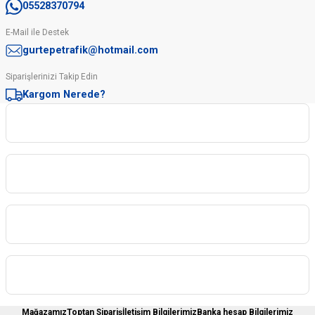
05528370794
E-Mail ile Destek
gurtepetrafik@hotmail.com
Siparişlerinizi Takip Edin
Kargom Nerede?
Kurumsal
Kategoriler
Sipariş İşlemleri
Üyelere Özel
Mağazamız
Toptan Sipariş
İletişim Bilgilerimiz
Banka hesap Bilgilerimiz