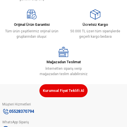
Ürün açıklamasında eksik bilgiler bulunuyor.
Ürün bilgilerinde hatalar bulunuyor.
Ürün fiyatı diğer sitelerden daha pahalı.
Orijinal Ürün Garantisi
Ücretsiz Kargo
Bu ürüne benzer farklı alternatifler olmalı.
Tüm ürün çeşitlerimiz orijinal ürün
50.000 TL üzeri tüm siparişlerde
gruplarından oluşur.
geçerli kargo bedava
Mağazadan Teslimat
Gönder
İnternetten sipariş verip
mağazadan teslim alabilirsiniz
Kurumsal Fiyat Teklifi Al
Müşteri Hizmetleri
05528370794
WhatsApp Sipariş