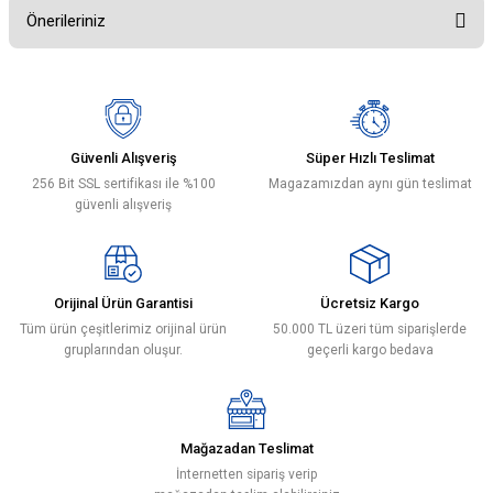
Önerileriniz
Bu ürüne ilk yorumu siz yapın!
Bu ürünün fiyat bilgisi, resim, ürün açıklamalarında ve diğer konularda
yetersiz gördüğünüz noktaları öneri formunu kullanarak tarafımıza
Yorum Yaz
iletebilirsiniz.
Görüş ve önerileriniz için teşekkür ederiz.
Güvenli Alışveriş
Süper Hızlı Teslimat
256 Bit SSL sertifikası ile %100
Magazamızdan aynı gün teslimat
Ürün resmi kalitesiz, bozuk veya görüntülenemiyor.
güvenli alışveriş
Ürün açıklamasında eksik bilgiler bulunuyor.
Ürün bilgilerinde hatalar bulunuyor.
Ürün fiyatı diğer sitelerden daha pahalı.
Orijinal Ürün Garantisi
Ücretsiz Kargo
Bu ürüne benzer farklı alternatifler olmalı.
Tüm ürün çeşitlerimiz orijinal ürün
50.000 TL üzeri tüm siparişlerde
gruplarından oluşur.
geçerli kargo bedava
Mağazadan Teslimat
Gönder
İnternetten sipariş verip