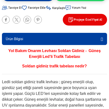
90 / 50 / 32 cm PVC - 32 cm TPE Trafik
Tavsiye Et
Yorum Yaz
Karşılaştır
rünleri
şı Levhaları
Projeye Özel Fiyat Al
ları
evhaları
rı/ Otopark Projelendirme
ubaları
Ürün Bilgisi
İşaretlemeleri
rünleri
Yol Bakım Onarım Levhası Soldan Gidiniz - Güneş
Enerjili Led'li Trafik Tabelası
oruma
Soldan gidiniz trafik tabelası nedir?
Ledli soldan gidiniz trafik levhası ; güneş enerjili olup,
gündüz şarj ettiği paneli sayesinde gece boyunca uyarı
işlemi yapar. Güçlü LED’leri sayesinde kolay fark edilir ve
dikkat çeker. Güneş enerjili levhalar, doğal hava şartlarına ve
UV ışınlarına dayanaklıdır. Solar enerji panelleri sayesinde,