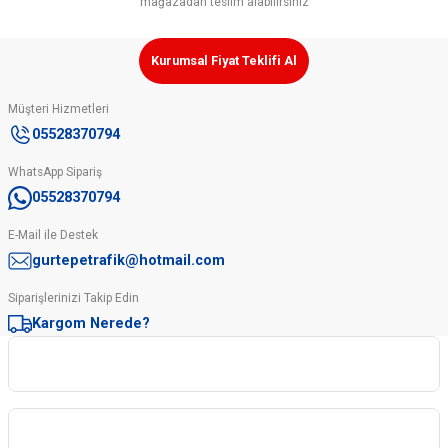
mağazadan teslim alabilirsiniz
Kurumsal Fiyat Teklifi Al
Müşteri Hizmetleri
05528370794
WhatsApp Sipariş
05528370794
E-Mail ile Destek
gurtepetrafik@hotmail.com
Siparişlerinizi Takip Edin
Kargom Nerede?
Kurumsal
Kategoriler