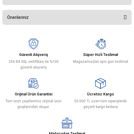
Önerileriniz
Bu ürüne ilk yorumu siz yapın!
Bu ürünün fiyat bilgisi, resim, ürün açıklamalarında ve diğer konularda
yetersiz gördüğünüz noktaları öneri formunu kullanarak tarafımıza
Yorum Yaz
iletebilirsiniz.
Görüş ve önerileriniz için teşekkür ederiz.
Güvenli Alışveriş
Süper Hızlı Teslimat
256 Bit SSL sertifikası ile %100
Magazamızdan aynı gün teslimat
Ürün resmi kalitesiz, bozuk veya görüntülenemiyor.
güvenli alışveriş
Ürün açıklamasında eksik bilgiler bulunuyor.
Ürün bilgilerinde hatalar bulunuyor.
Ürün fiyatı diğer sitelerden daha pahalı.
Orijinal Ürün Garantisi
Ücretsiz Kargo
Bu ürüne benzer farklı alternatifler olmalı.
Tüm ürün çeşitlerimiz orijinal ürün
50.000 TL üzeri tüm siparişlerde
gruplarından oluşur.
geçerli kargo bedava
Mağazadan Teslimat