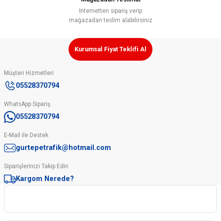
Gönder
İnternetten sipariş verip
mağazadan teslim alabilirsiniz
Kurumsal Fiyat Teklifi Al
Müşteri Hizmetleri
05528370794
WhatsApp Sipariş
05528370794
E-Mail ile Destek
gurtepetrafik@hotmail.com
Siparişlerinizi Takip Edin
Kargom Nerede?
Kurumsal