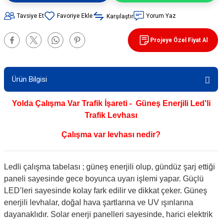
90 / 50 / 32 cm PVC - 32 cm TPE Trafik
Tavsiye Et
Yorum Yaz
Karşılaştır
rünleri
şı Levhaları
Projeye Özel Fiyat Al
ları
evhaları
rı/ Otopark Projelendirme
ubaları
Ürün Bilgisi
İşaretlemeleri
rünleri
Yolda Çalışma Var Trafik İşareti - Güneş Enerjili Led'li
Trafik Levhası
oruma
Çalışma var levhası nedir?
Ledli çalışma tabelası ; güneş enerjili olup, gündüz şarj ettiği
paneli sayesinde gece boyunca uyarı işlemi yapar. Güçlü
LED’leri sayesinde kolay fark edilir ve dikkat çeker. Güneş
enerjili levhalar, doğal hava şartlarına ve UV ışınlarına
dayanaklıdır. Solar enerji panelleri sayesinde, harici elektrik