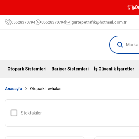
O
05528370794
05528370794
gurtepetrafik@hotmail.com.tr
Otopark Sistemleri
Bariyer Sistemleri
İş Güvenlik İşaretleri
Anasayfa
Otopark Levhaları
Stoktakiler