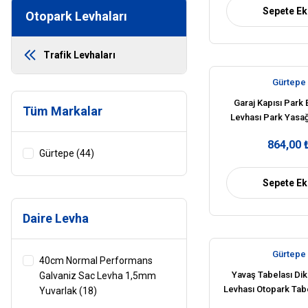
Sepete Ek
Otopark Levhaları
Trafik Levhaları
Gürtepe
Garaj Kapısı Park 
Tüm Markalar
Levhası Park Yasağ
İşareti Anl
864,00 
Gürtepe (44)
Sepete Ek
Daire Levha
Gürtepe
40cm Normal Performans
Yavaş Tabelası Dik
Galvaniz Sac Levha 1,5mm
Levhası Otopark Tabe
Yuvarlak (18)
Anlamı Fiy