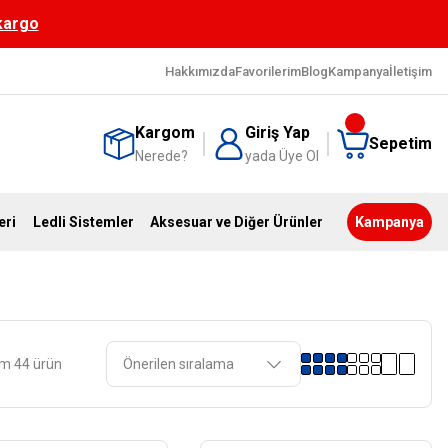
 kargo
Hakkımızda
Favorilerim
Blog
Kampanya
İletişim
Kargom
Giriş Yap
Sepetim
Nerede?
yada Üye Ol
eri
Ledli Sistemler
Aksesuar ve Diğer Ürünler
Kampanya
m 44 ürün