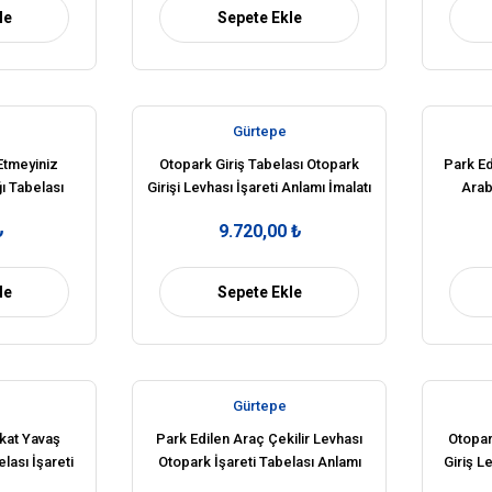
le
Sepete Ekle
Gürtepe
Etmeyiniz
Otopark Giriş Tabelası Otopark
Park Ed
ı Tabelası
Girişi Levhası İşareti Anlamı İmalatı
Arab
amı
Fiyatı
₺
9.720,00 ₺
le
Sepete Ekle
Gürtepe
kat Yavaş
Park Edilen Araç Çekilir Levhası
Otopar
lası İşareti
Otopark İşareti Tabelası Anlamı
Giriş Le
at
Fiyatı