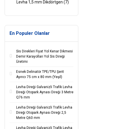
Levha 1,5 mm Dikdörtgen (7)
20x60 cm Normal
Performans Galvaniz Sac
Levha 1,5 mm Dikdörtgen (6)
En Populer Olanlar
20x60cm Normal Performans
Galvaniz Sac 1,5 mm
Dikdörtgen (2)
Sis Direkleri Fiyat Yol Kenar Dikmesi
Demir Karayolları Yol Sis Direği
20x60cm Yüksek Performans
Üretimi
Galvaniz Sac 1,5 mm
Esnek Delinatör TPE/TPU Şerit
Dikdörtgen (1)
Ayırıcı 75 cm x 80 mm (Yeşil)
50x200cm Normal
Levha Direği Galvanizli Trafik Levha
Performans Galvaniz Sac
Direği Otopark Aynası Direği 3 Metre
Q76 mm
1,5mm Dikdörtgen (1)
Levha Direği Galvanizli Trafik Levha
50x75 cm Normal
Direği Otopark Aynası Direği 2,5
Performans Galvaniz Sac
Metre Q60 mm
Levha 1,5 mm Dikdörtgen (1)
Levha Direği Galvanizli Trafik Levha