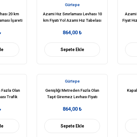
Gürtepe
vhası 20 km
Azami Hız Sınırlaması Levhası 10
Azami 
laması İşareti
km Fiyatı Yol Azami Hız Tabelası
Fiyat Hı
TT-29
₺
864,00 ₺
le
Sepete Ekle
Gürtepe
 Fazla Olan
Genişliği Metreden Fazla Olan
Kapal
ası Trafik
Taşıt Giremez Levhası Fiyatı
21
Tabelası TT-20
₺
864,00 ₺
le
Sepete Ekle