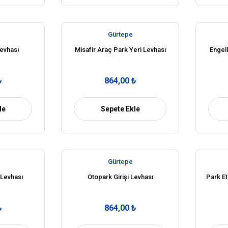
Gürtepe
Levhası
Misafir Araç Park Yeri Levhası
Engell
₺
864,00 ₺
le
Sepete Ekle
Gürtepe
 Levhası
Otopark Girişi Levhası
Park Et
₺
864,00 ₺