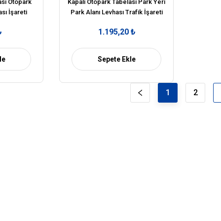
ası Otopark
Kapalı Otopark Tabelası Park Yeri
ı İşareti
Park Alanı Levhası Trafik İşareti
(Sağ)
Anlamı
₺
1.195,20 ₺
le
Sepete Ekle
1
2