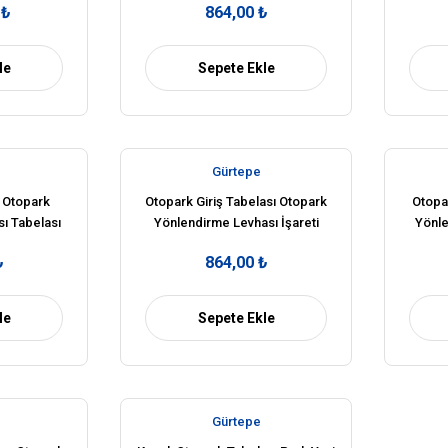
 ₺
864,00 ₺
le
Sepete Ekle
Gürtepe
 Otopark
Otopark Giriş Tabelası Otopark
Otopa
ı Tabelası
Yönlendirme Levhası İşareti
Yönle
 (Sağ)
Anlamı Fiyatı (Sağ)
₺
864,00 ₺
le
Sepete Ekle
Gürtepe