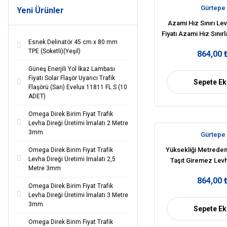
Gürtepe
Yeni Ürünler
Azami Hız Sınırı Le
Fiyatı Azami Hız Sınır
Esnek Delinatör 45 cm x 80 mm
TT-29
TPE (Soketli)(Yeşil)
864,00 
Güneş Enerjili Yol İkaz Lambası
Fiyatı Solar Flaşör Uyarıcı Trafik
Sepete Ek
Flaşörü (Sarı) Evelux 11811 FL S (10
ADET)
Omega Direk Birim Fiyat Trafik
Levha Direği Üretimi İmalatı 2 Metre
3mm
Gürtepe
Yüksekliği Metreden
Omega Direk Birim Fiyat Trafik
Levha Direği Üretimi İmalatı 2,5
Taşıt Giremez Levh
Metre 3mm
İşareti TT-
864,00 
Omega Direk Birim Fiyat Trafik
Levha Direği Üretimi İmalatı 3 Metre
3mm
Sepete Ek
Omega Direk Birim Fiyat Trafik