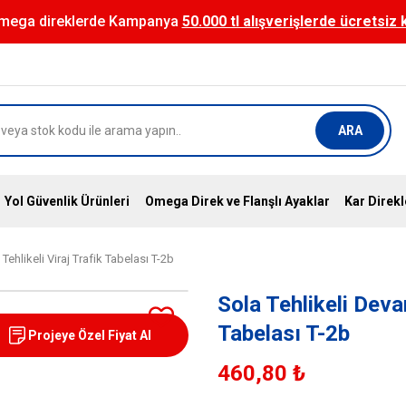
mega direklerde Kampanya
50.000 tl alışverişlerde ücretsiz
ARA
Yol Güvenlik Ürünleri
Omega Direk ve Flanşlı Ayaklar
Kar Direkl
Tehlikeli Viraj Trafik Tabelası T-2b
Sola Tehlikeli Devam
Tabelası T-2b
Projeye Özel Fiyat Al
460,80 ₺