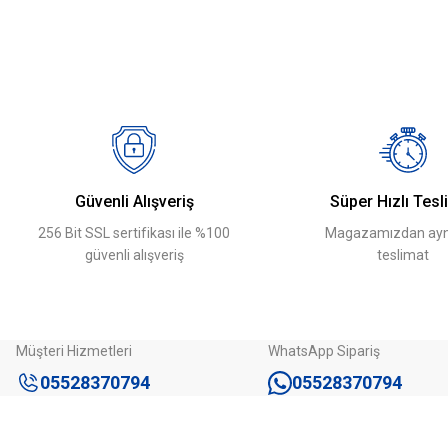
Ürün bilgilerinde hatalar bulunuyor.
Yeni
Gürtepe
Ürün fiyatı diğer sitelerden daha pahalı.
Omega Direk Birim Fiyat Trafik Levha Direği Üretimi İmalatı 4 Metre 4m
Bu ürüne benzer farklı alternatifler olmalı.
1.590,00 ₺
Sepete Ekle
Güvenli Alışveriş
Süper Hızlı Tesl
256 Bit SSL sertifikası ile %100
Magazamızdan ayn
güvenli alışveriş
teslimat
Müşteri Hizmetleri
WhatsApp Sipariş
05528370794
05528370794
Kurumsal
Kategoriler