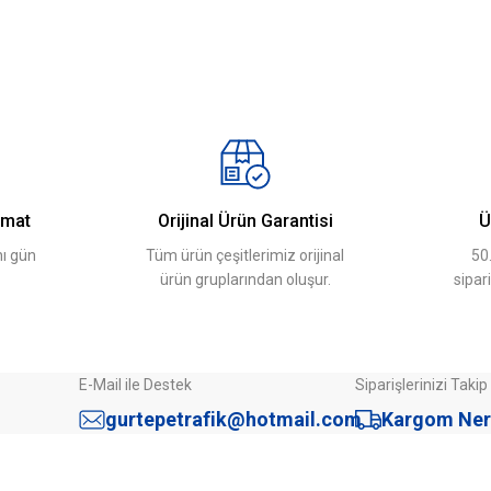
Yeni
Gürtepe
m
Omega Direk Birim Fiyat Trafik Levha Direği Üretimi İmalatı 3,5 
1.380,00 ₺
Sepete Ekle
imat
Orijinal Ürün Garantisi
Ü
Gönder
ı gün
Tüm ürün çeşitlerimiz orijinal
50
ürün gruplarından oluşur.
sipar
E-Mail ile Destek
Siparişlerinizi Takip
gurtepetrafik@hotmail.com
Kargom Ner
Sipariş İşlemleri