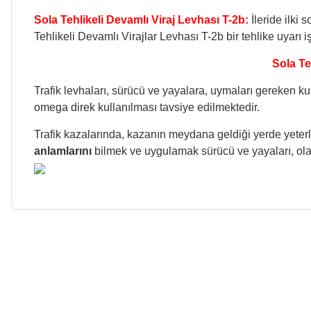
Sola Tehlikeli Devamlı Viraj Levhası T-2b:
İleride ilki s
Tehlikeli Devamlı Virajlar Levhası T-2b bir tehlike uyarı iş
Sola Teh
Trafik levhaları, sürücü ve yayalara, uymaları gereken kur
omega direk kullanılması tavsiye edilmektedir.
Trafik kazalarında, kazanın meydana geldiği yerde yeterl
anlamlarını
bilmek ve uygulamak sürücü ve yayaları, ola
Bu ürünün fiyat bilgisi, resim, ürün açıklamalarında ve diğer konularda
Görüş ve önerileriniz için teşekkür ederiz.
Ürün resmi kalitesiz, bozuk veya görüntülenemiyor.
Ürün açıklamasında eksik bilgiler bulunuyor.