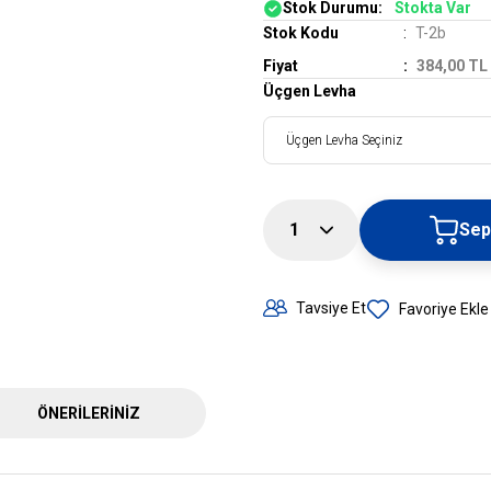
Stok Durumu:
Stokta Var
Stok Kodu
T-2b
Fiyat
384,00 TL
Üçgen Levha
Sep
Tavsiye Et
ÖNERILERINIZ