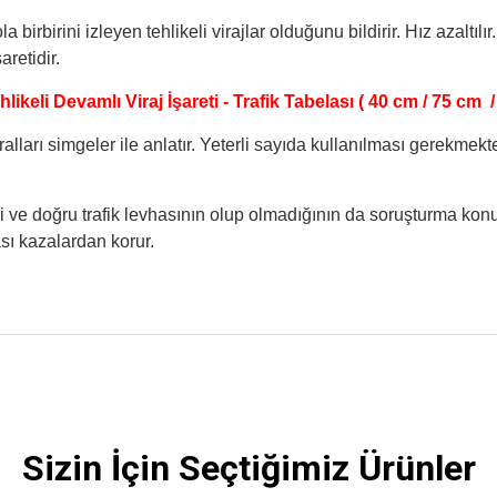
ola birbirini izleyen tehlikeli virajlar olduğunu bildirir. Hız azaltı
aretidir.
likeli Devamlı Viraj İşareti - Trafik Tabelası ( 40 cm / 75 cm /
alları simgeler ile anlatır. Yeterli sayıda kullanılması gerekmekte
i ve doğru trafik levhasının olup olmadığının da soruşturma kon
sı kazalardan korur.
 yetersiz gördüğünüz noktaları öneri formunu kullanarak tarafımıza iletebilirsini
Bu ürüne ilk yorumu siz yapın!
Sizin İçin Seçtiğimiz Ürünler
Yorum Yaz