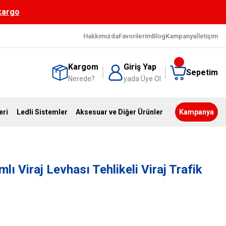
 kargo
Hakkımızda
Favorilerim
Blog
Kampanya
İletişim
Kargom
Giriş Yap
Sepetim
Nerede?
yada Üye Ol
eri
Ledli Sistemler
Aksesuar ve Diğer Ürünler
Kampanya
lı Viraj Levhası Tehlikeli Viraj Trafik